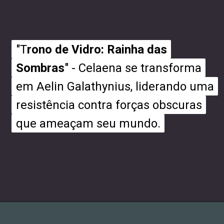
"T
"T
rono de Vidro: Rainha das
rono de Vidro: Rainha das
Sombras
Sombras
" - Celaena se transforma
" - Celaena se transforma
em Aelin Galathynius, liderando uma
em Aelin Galathynius, liderando uma
resistência contra forças obscuras
resistência contra forças obscuras
que ameaçam seu mundo.
que ameaçam seu mundo.
Opening
https://entrecultura.com.br/trono-de-vidro-ordem-dos-livros/