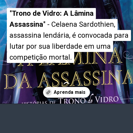
"
"
Trono de Vidro: A Lâmina
Trono de Vidro: A Lâmina
Assassina
Assassina
" - Celaena Sardothien,
" - Celaena Sardothien,
assassina lendária, é convocada para
assassina lendária, é convocada para
lutar por sua liberdade em uma
lutar por sua liberdade em uma
competição mortal.
competição mortal.
Opening
https://entrecultura.com.br/trono-de-vidro-ordem-dos-livros/