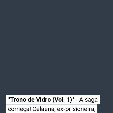
"
"
Trono de Vidro (Vol. 1)
Trono de Vidro (Vol. 1)
" - A saga
" - A saga
começa! Celaena, ex-prisioneira,
começa! Celaena, ex-prisioneira,