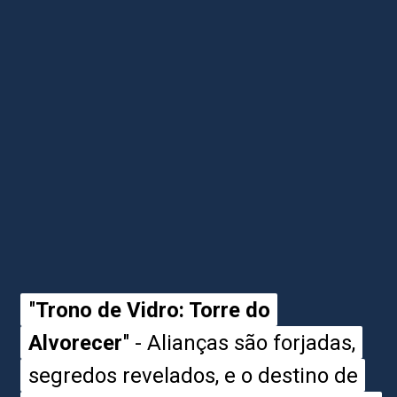
"
"
Trono de Vidro: Torre do
Trono de Vidro: Torre do
Alvorecer
Alvorecer
" - Alianças são forjadas,
" - Alianças são forjadas,
segredos revelados, e o destino de
segredos revelados, e o destino de