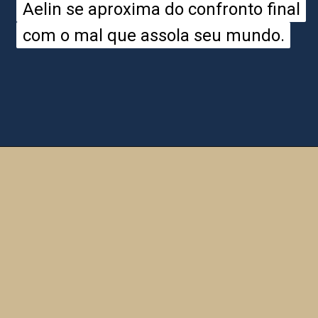
Aelin se aproxima do confronto final
Aelin se aproxima do confronto final
com o mal que assola seu mundo.
com o mal que assola seu mundo.
Opening
https://entrecultura.com.br/trono-de-vidro-ordem-dos-livros/