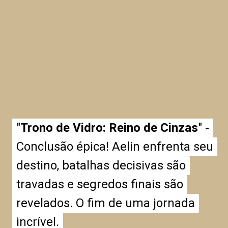
"
"
Trono de Vidro: Reino de Cinzas
Trono de Vidro: Reino de Cinzas
" -
" -
Conclusão épica! Aelin enfrenta seu
Conclusão épica! Aelin enfrenta seu
destino, batalhas decisivas são
destino, batalhas decisivas são
travadas e segredos finais são
travadas e segredos finais são
revelados. O fim de uma jornada
revelados. O fim de uma jornada
incrível.
incrível.