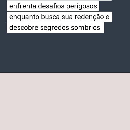
enfrenta desafios perigosos
enfrenta desafios perigosos
enquanto busca sua redenção e
enquanto busca sua redenção e
descobre segredos sombrios.
descobre segredos sombrios.
Opening
https://entrecultura.com.br/trono-de-vidro-ordem-dos-livros/