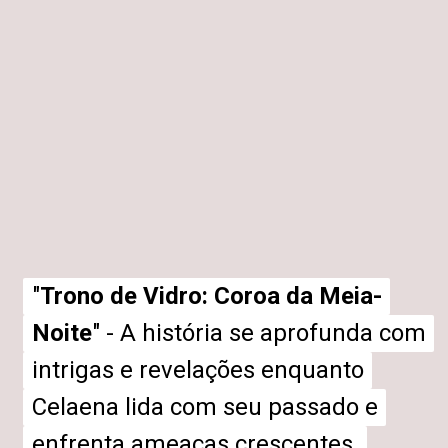
"
"
Trono de Vidro: Coroa da Meia-
Trono de Vidro: Coroa da Meia-
Noite
Noite
" - A história se aprofunda com
" - A história se aprofunda com
intrigas e revelações enquanto
intrigas e revelações enquanto
Celaena lida com seu passado e
Celaena lida com seu passado e
enfrenta ameaças crescentes.
enfrenta ameaças crescentes.