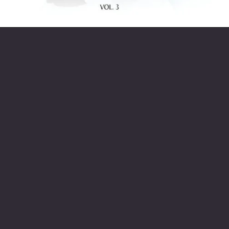
Opening
https://entrecultura.com.br/trono-de-vidro-ordem-dos-livros/