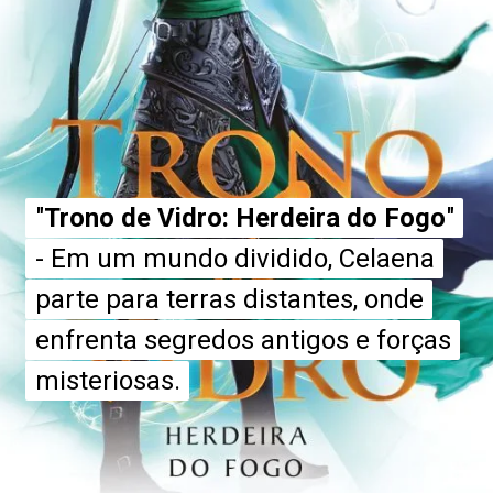
"
"
Trono de Vidro: Herdeira do Fogo
Trono de Vidro: Herdeira do Fogo
"
"
- Em um mundo dividido, Celaena
- Em um mundo dividido, Celaena
parte para terras distantes, onde
parte para terras distantes, onde
enfrenta segredos antigos e forças
enfrenta segredos antigos e forças
misteriosas.
misteriosas.