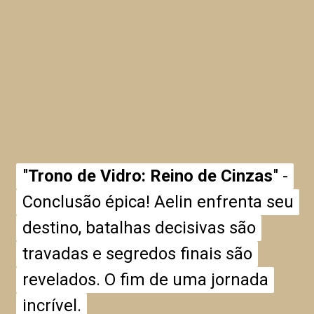
"
"
Trono de Vidro: Reino de Cinzas
Trono de Vidro: Reino de Cinzas
" -
" -
Conclusão épica! Aelin enfrenta seu
Conclusão épica! Aelin enfrenta seu
destino, batalhas decisivas são
destino, batalhas decisivas são
travadas e segredos finais são
travadas e segredos finais são
revelados. O fim de uma jornada
revelados. O fim de uma jornada
incrível.
incrível.