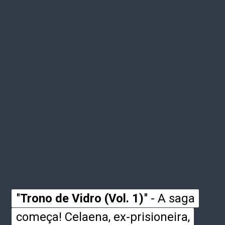
"
"
Trono de Vidro (Vol. 1)
Trono de Vidro (Vol. 1)
" - A saga
" - A saga
começa! Celaena, ex-prisioneira,
começa! Celaena, ex-prisioneira,