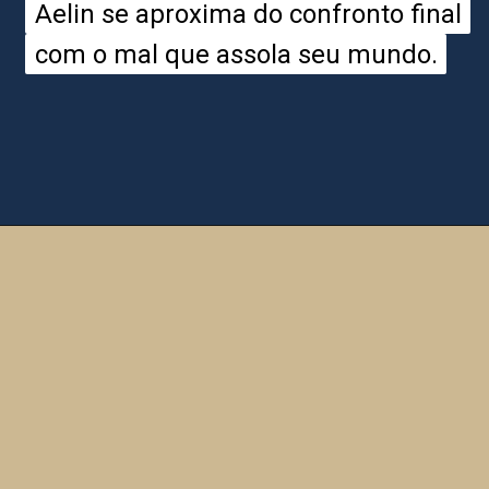
Aelin se aproxima do confronto final
Aelin se aproxima do confronto final
com o mal que assola seu mundo.
com o mal que assola seu mundo.
Opening
https://entrecultura.com.br/trono-de-vidro-ordem-dos-livros/