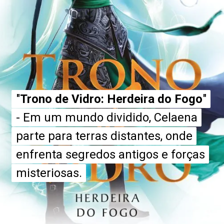
"
"
Trono de Vidro: Herdeira do Fogo
Trono de Vidro: Herdeira do Fogo
"
"
- Em um mundo dividido, Celaena
- Em um mundo dividido, Celaena
parte para terras distantes, onde
parte para terras distantes, onde
enfrenta segredos antigos e forças
enfrenta segredos antigos e forças
misteriosas.
misteriosas.