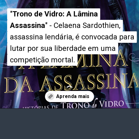
"
"
Trono de Vidro: A Lâmina
Trono de Vidro: A Lâmina
Assassina
Assassina
" - Celaena Sardothien,
" - Celaena Sardothien,
assassina lendária, é convocada para
assassina lendária, é convocada para
lutar por sua liberdade em uma
lutar por sua liberdade em uma
competição mortal.
competição mortal.
Opening
https://entrecultura.com.br/trono-de-vidro-ordem-dos-livros/