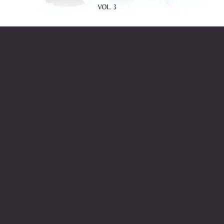
Opening
https://entrecultura.com.br/trono-de-vidro-ordem-dos-livros/