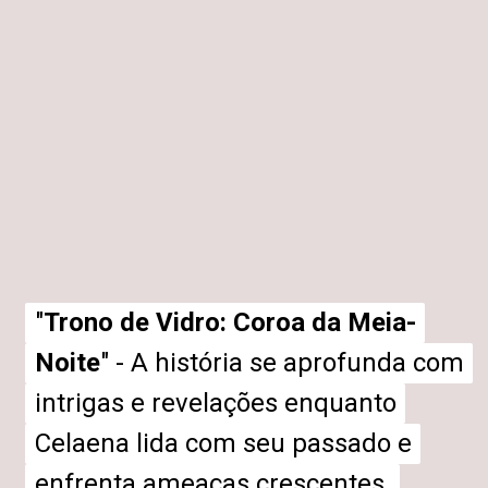
"
"
Trono de Vidro: Coroa da Meia-
Trono de Vidro: Coroa da Meia-
Noite
Noite
" - A história se aprofunda com
" - A história se aprofunda com
intrigas e revelações enquanto
intrigas e revelações enquanto
Celaena lida com seu passado e
Celaena lida com seu passado e
enfrenta ameaças crescentes.
enfrenta ameaças crescentes.