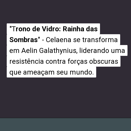
"T
"T
rono de Vidro: Rainha das
rono de Vidro: Rainha das
Sombras
Sombras
" - Celaena se transforma
" - Celaena se transforma
em Aelin Galathynius, liderando uma
em Aelin Galathynius, liderando uma
resistência contra forças obscuras
resistência contra forças obscuras
que ameaçam seu mundo.
que ameaçam seu mundo.
Opening
https://entrecultura.com.br/trono-de-vidro-ordem-dos-livros/