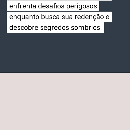
enfrenta desafios perigosos
enfrenta desafios perigosos
enquanto busca sua redenção e
enquanto busca sua redenção e
descobre segredos sombrios.
descobre segredos sombrios.
Opening
https://entrecultura.com.br/trono-de-vidro-ordem-dos-livros/