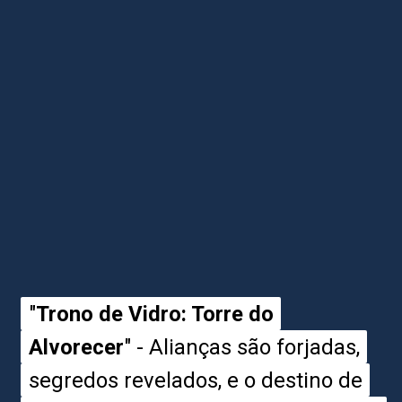
"
"
Trono de Vidro: Torre do
Trono de Vidro: Torre do
Alvorecer
Alvorecer
" - Alianças são forjadas,
" - Alianças são forjadas,
segredos revelados, e o destino de
segredos revelados, e o destino de