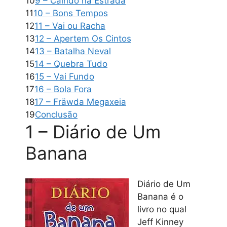
10
9 – Caindo na Estrada
11
10 – Bons Tempos
12
11 – Vai ou Racha
13
12 – Apertem Os Cintos
14
13 – Batalha Neval
15
14 – Quebra Tudo
16
15 – Vai Fundo
17
16 – Bola Fora
18
17 – Fräwda Megaxeia
19
Conclusão
1 – Diário de Um
Banana
Diário de Um
Banana é o
livro no qual
Jeff Kinney