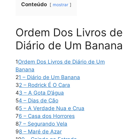
Conteúdo
mostrar
Ordem Dos Livros de
Diário de Um Banana
1
Ordem Dos Livros de Diário de Um
Banana
2
1 – Diário de Um Banana
3
2 – Rodrick É O Cara
4
3 – A Gota D’água
5
4 – Dias de Cão
6
5 – A Verdade Nua e Crua
7
6 – Casa dos Horrores
8
7 – Segurando Vela
9
8 – Maré de Azar