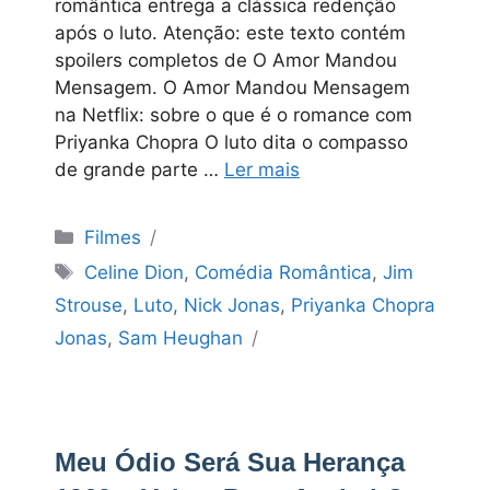
romântica entrega a clássica redenção
após o luto. Atenção: este texto contém
spoilers completos de O Amor Mandou
Mensagem. O Amor Mandou Mensagem
na Netflix: sobre o que é o romance com
Priyanka Chopra O luto dita o compasso
de grande parte …
Ler mais
Categorias
Filmes
Tags
Celine Dion
,
Comédia Romântica
,
Jim
Strouse
,
Luto
,
Nick Jonas
,
Priyanka Chopra
Jonas
,
Sam Heughan
Meu Ódio Será Sua Herança