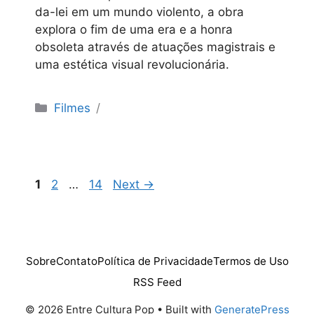
da-lei em um mundo violento, a obra
explora o fim de uma era e a honra
obsoleta através de atuações magistrais e
uma estética visual revolucionária.
Categorias
Filmes
Page
Page
Page
1
2
…
14
Next
→
Sobre
Contato
Política de Privacidade
Termos de Uso
RSS Feed
© 2026 Entre Cultura Pop
• Built with
GeneratePress