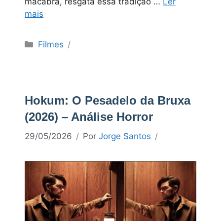
macabra, resgata essa tradição …
Ler
mais
Categorias
Filmes
Hokum: O Pesadelo da Bruxa
(2026) – Análise Horror
29/05/2026
Por
Jorge Santos