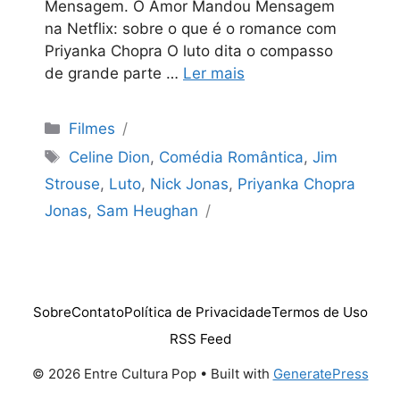
Mensagem. O Amor Mandou Mensagem
na Netflix: sobre o que é o romance com
Priyanka Chopra O luto dita o compasso
de grande parte …
Ler mais
Categorias
Filmes
Tags
Celine Dion
,
Comédia Romântica
,
Jim
Strouse
,
Luto
,
Nick Jonas
,
Priyanka Chopra
Jonas
,
Sam Heughan
Sobre
Contato
Política de Privacidade
Termos de Uso
RSS Feed
© 2026 Entre Cultura Pop
• Built with
GeneratePress