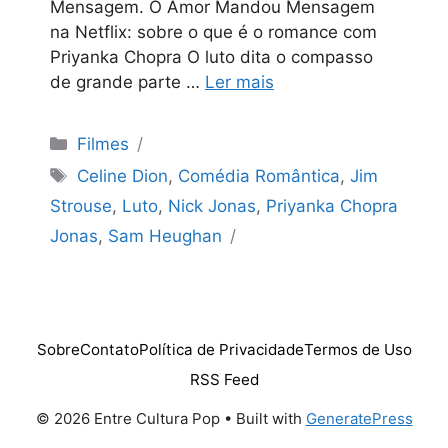
Mensagem. O Amor Mandou Mensagem
na Netflix: sobre o que é o romance com
Priyanka Chopra O luto dita o compasso
de grande parte …
Ler mais
Categorias
Filmes
Tags
Celine Dion
,
Comédia Romântica
,
Jim
Strouse
,
Luto
,
Nick Jonas
,
Priyanka Chopra
Jonas
,
Sam Heughan
Sobre
Contato
Política de Privacidade
Termos de Uso
RSS Feed
© 2026 Entre Cultura Pop
• Built with
GeneratePress