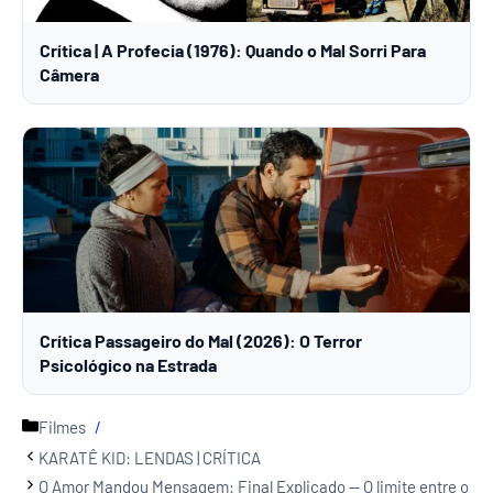
Crítica | A Profecia (1976): Quando o Mal Sorri Para
Câmera
Crítica Passageiro do Mal (2026): O Terror
Psicológico na Estrada
Categorias
Filmes
KARATÊ KID: LENDAS | CRÍTICA
O Amor Mandou Mensagem: Final Explicado — O limite entre o