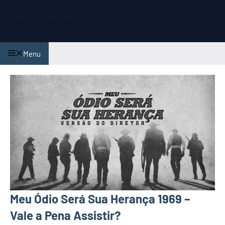
Pular
para
Entre Cultura Pop
o
conteúdo
Menu
Meu Ódio Será Sua Herança 1969 –
Vale a Pena Assistir?