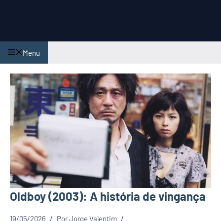
Pular
para
Entre Cultura Pop
o
conteúdo
Menu
Oldboy (2003): A história de vingança
19/05/2026
Por
Jorge Valentim