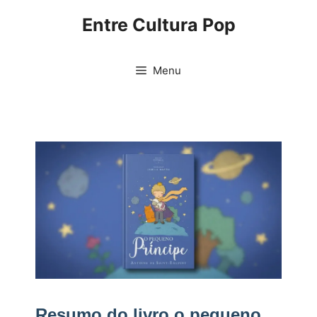
Pular
Entre Cultura Pop
para
o
conteúdo
Menu
Resumo do livro o pequeno