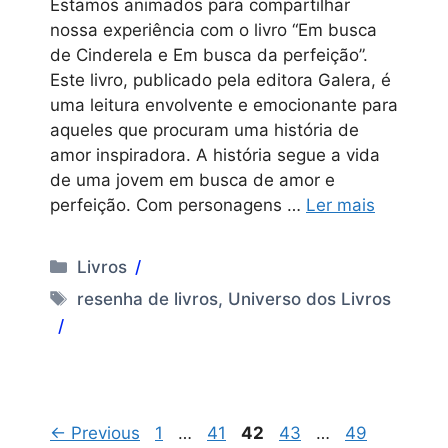
Estamos animados para compartilhar
nossa experiência com o livro “Em busca
de Cinderela e Em busca da perfeição”.
Este livro, publicado pela editora Galera, é
uma leitura envolvente e emocionante para
aqueles que procuram uma história de
amor inspiradora. A história segue a vida
de uma jovem em busca de amor e
perfeição. Com personagens …
Ler mais
Categorias
Livros
Tags
resenha de livros
,
Universo dos Livros
Page
Page
Page
Page
Page
←
Previous
1
…
41
42
43
…
49