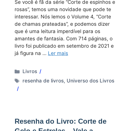
Se você é fã da série “Corte de espinhos e
rosas”, temos uma novidade que pode te
interessar. Nós lemos o Volume 4, “Corte
de chamas prateadas”, e podemos dizer
que é uma leitura imperdível para os
amantes de fantasia. Com 714 páginas, o
livro foi publicado em setembro de 2021 e
já figura na …
Ler mais
Categorias
Livros
Tags
resenha de livros
,
Universo dos Livros
Resenha do Livro: Corte de
Gelo e Estrelas – Vale a