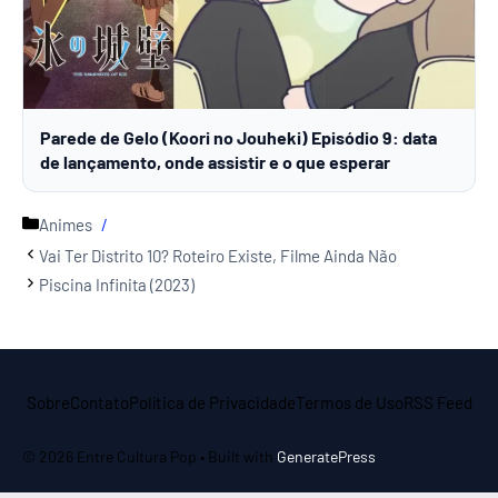
Parede de Gelo (Koori no Jouheki) Episódio 9: data
de lançamento, onde assistir e o que esperar
Categorias
Animes
Vai Ter Distrito 10? Roteiro Existe, Filme Ainda Não
Piscina Infinita (2023)
Sobre
Contato
Política de Privacidade
Termos de Uso
RSS Feed
© 2026 Entre Cultura Pop
• Built with
GeneratePress