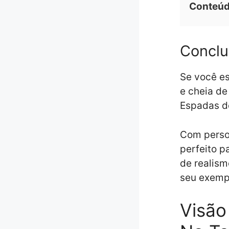
Conteú
Conclu
Se você e
e cheia de
Espadas d
Com person
perfeito p
de realism
seu exemp
Visão