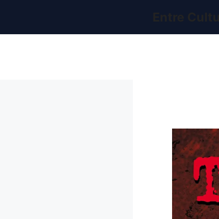
Pular
Entre Cult
para
o
conteúdo