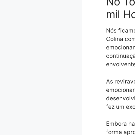
No To
mil H
Nós ficamo
Colina com
emocionant
continuaçã
envolvente
As revirav
emocionant
desenvolvi
fez um exc
Embora haj
forma apro