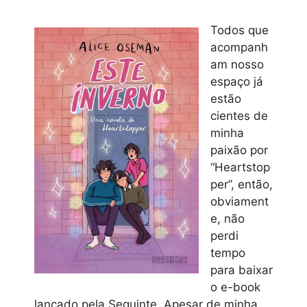
Todos que
acompanh
am nosso
espaço já
estão
cientes de
minha
paixão por
“Heartstop
per”, então,
obviament
e, não
perdi
tempo
para baixar
o e-book
lançado pela Seguinte. Apesar de minha