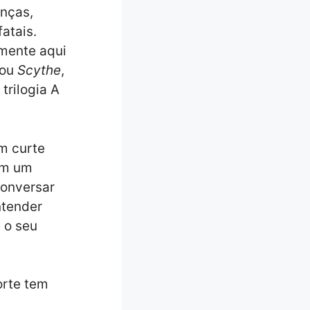
nças,
atais.
amente aqui
ou
Scythe
,
 trilogia A
m curte
em um
conversar
ntender
 o seu
orte tem