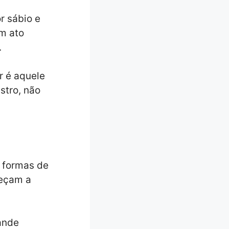
r sábio e
um ato
.
r é aquele
stro, não
 formas de
meçam a
ande