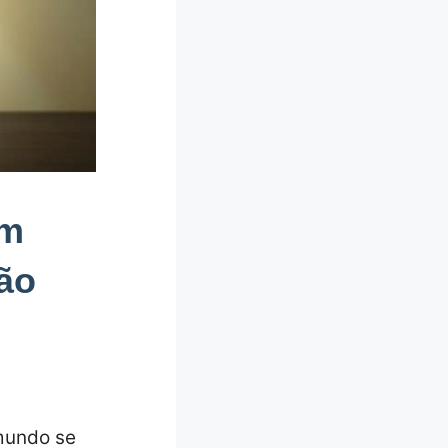
Um
ão
mundo se