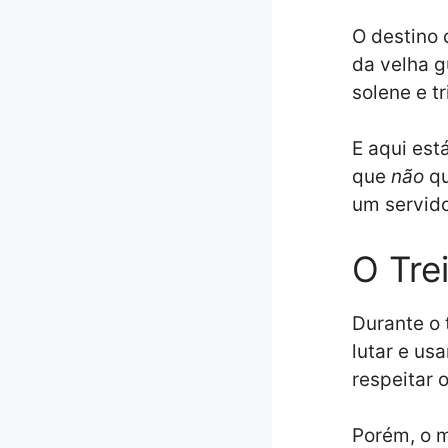
O destino
da velha g
solene e t
E aqui est
que
não
qu
um servido
O Tre
Durante o
lutar e us
respeitar 
Porém, o m