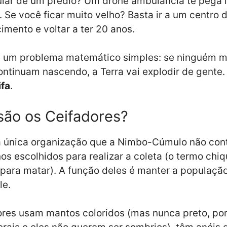
ular de um prédio? Um drone ambulância te pega 
e. Se você ficar muito velho? Basta ir a um centro 
imento e voltar a ter 20 anos.
e um problema matemático simples: se ninguém m
ntinuam nascendo, a Terra vai explodir de gente. 
ifa
.
ão os Ceifadores?
a única organização que a Nimbo-Cúmulo não cont
s escolhidos para realizar a coleta (o termo chi
para matar). A função deles é manter a populaçã
le.
res usam mantos coloridos (mas nunca preto, po