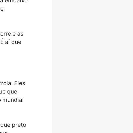
lá embaixo
de
orre e as
É aí que
rola. Eles
que que
o mundial
rque preto