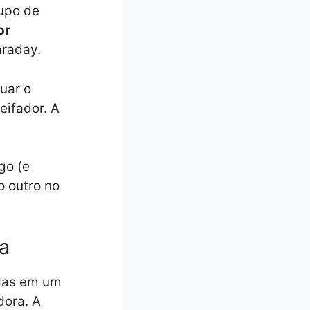
upo de
or
araday.
uar o
eifador. A
go (e
o outro no
a
idas em um
dora. A