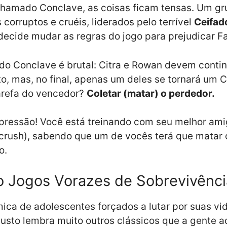
chamado Conclave, as coisas ficam tensas. Um gr
 corruptos e cruéis, liderados pelo terrível
Ceifad
 decide mudar as regras do jogo para prejudicar F
do Conclave é brutal: Citra e Rowan devem contin
o, mas, no final, apenas um deles se tornará um C
arefa do vencedor?
Coletar (matar) o perdedor.
pressão! Você está treinando com seu melhor ami
crush), sabendo que um de vocês terá que matar 
o.
lo Jogos Vorazes de Sobrevivênci
ica de adolescentes forçados a lutar por suas v
justo lembra muito outros clássicos que a gente a