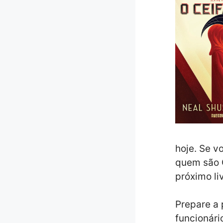
hoje. Se 
quem são C
próximo li
Prepare a 
funcionári