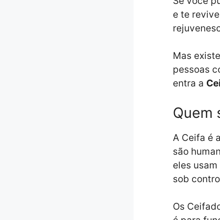
Se você p
e te reviv
rejuvenesc
Mas exist
pessoas co
entra a
Ce
Quem s
A Ceifa é 
são humano
eles usam 
sob contro
Os Ceifado