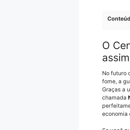
Conteú
O Cen
assim
No futuro
fome, a gu
Graças a u
chamada
perfeitame
economia 