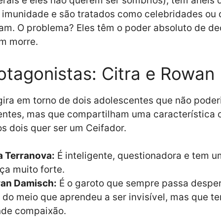
erais e eles não querem ser sombrios), têm anéis 
imunidade e são tratados como celebridades ou 
am. O problema? Eles têm o poder absoluto de de
em morre.
otagonistas: Citra e Rowan
 gira em torno de dois adolescentes que não poder
entes, mas que compartilham uma característica c
 dois quer ser um Ceifador.
a Terranova:
É inteligente, questionadora e tem 
iça muito forte.
an Damisch:
É o garoto que sempre passa desper
o do meio que aprendeu a ser invisível, mas que 
nde compaixão.