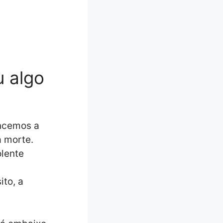
u algo
encemos a
a morte.
olente
ito, a