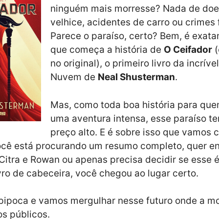
ninguém mais morresse? Nada de doe
velhice, acidentes de carro ou crimes f
Parece o paraíso, certo? Bem, é exat
que começa a história de
O Ceifador
(
no original), o primeiro livro da incrível
Nuvem de
Neal Shusterman
.
Mas, como toda boa história para que
uma aventura intensa, esse paraíso t
preço alto. E é sobre isso que vamos 
você está procurando um resumo completo, quer e
itra e Rowan ou apenas precisa decidir se esse é
vro de cabeceira, você chegou ao lugar certo.
pipoca e vamos mergulhar nesse futuro onde a m
os públicos.