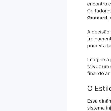
encontro 
Ceifadores
Goddard
,
A decisão 
treinament
primeira t
Imagine a 
talvez um 
final do an
O Esti
Essa dinâm
sistema in