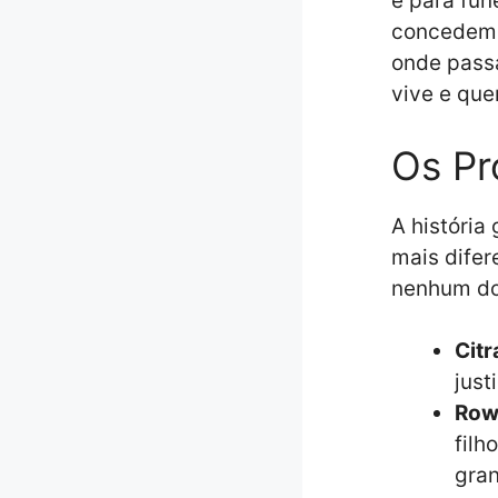
é para fun
concedem 
onde pass
vive e qu
Os Pr
A história
mais difer
nenhum dos
Citr
just
Row
filh
gra