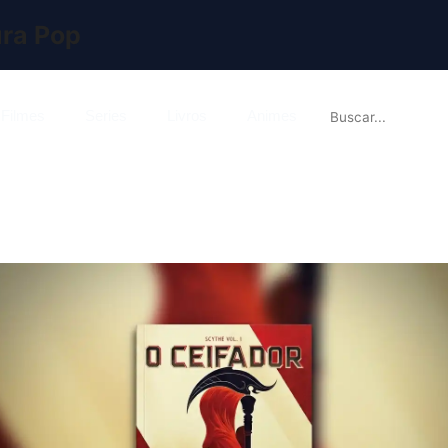
ura Pop

Filmes
Series
Livros
Animes