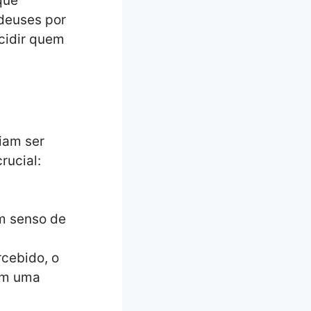
que
deuses por
cidir quem
iam ser
rucial:
um senso de
cebido, o
tem uma