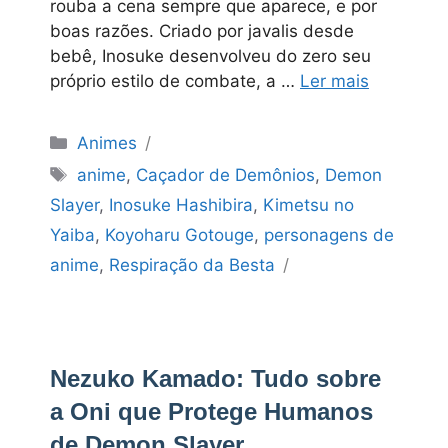
rouba a cena sempre que aparece, e por
boas razões. Criado por javalis desde
bebê, Inosuke desenvolveu do zero seu
próprio estilo de combate, a …
Ler mais
Categorias
Animes
Tags
anime
,
Caçador de Demônios
,
Demon
Slayer
,
Inosuke Hashibira
,
Kimetsu no
Yaiba
,
Koyoharu Gotouge
,
personagens de
anime
,
Respiração da Besta
Nezuko Kamado: Tudo sobre
a Oni que Protege Humanos
de Demon Slayer