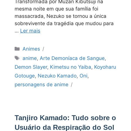
Transformada por Muzan Kibutsuji na
mesma noite em que sua família foi
massacrada, Nezuko se tornou a única
sobrevivente da tragédia que mudou para
…
Ler mais
Categorias
Animes
Tags
anime
,
Arte Demoníaca de Sangue
,
Demon Slayer
,
Kimetsu no Yaiba
,
Koyoharu
Gotouge
,
Nezuko Kamado
,
Oni
,
personagens de anime
Tanjiro Kamado: Tudo sobre o
Usuário da Respiração do Sol