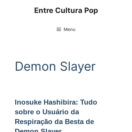
Pular
Entre Cultura Pop
para
o
conteúdo
Menu
Demon Slayer
Inosuke Hashibira: Tudo
sobre o Usuário da
Respiração da Besta de
Demon Slayer