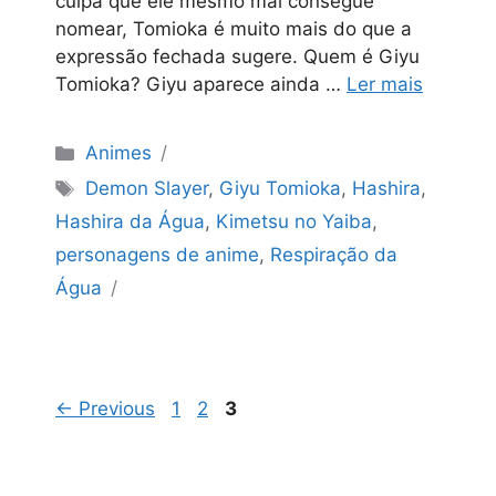
culpa que ele mesmo mal consegue
nomear, Tomioka é muito mais do que a
expressão fechada sugere. Quem é Giyu
Tomioka? Giyu aparece ainda …
Ler mais
Categorias
Animes
Tags
Demon Slayer
,
Giyu Tomioka
,
Hashira
,
Hashira da Água
,
Kimetsu no Yaiba
,
personagens de anime
,
Respiração da
Água
Page
Page
Page
←
Previous
1
2
3