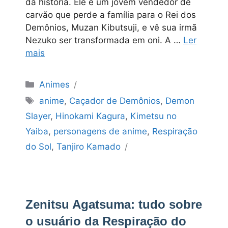
da história. Ele é um jovem vendedor de
carvão que perde a família para o Rei dos
Demônios, Muzan Kibutsuji, e vê sua irmã
Nezuko ser transformada em oni. A …
Ler
mais
Categorias
Animes
Tags
anime
,
Caçador de Demônios
,
Demon
Slayer
,
Hinokami Kagura
,
Kimetsu no
Yaiba
,
personagens de anime
,
Respiração
do Sol
,
Tanjiro Kamado
Zenitsu Agatsuma: tudo sobre
o usuário da Respiração do