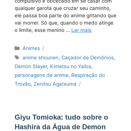
compulsivo e obcecado em se casar com
qualquer garota que cruzar seu caminho,
ele passa boa parte do anime gritando que
vai morrer. Só que, quando o medo atinge
o limite, esse menino …
Ler mais
Categorias
Animes
Tags
anime shounen
,
Caçador de Demônios
,
Demon Slayer
,
Kimetsu no Yaiba
,
personagens de anime
,
Respiração do
Trovão
,
Zenitsu Agatsuma
Giyu Tomioka: tudo sobre o
Hashira da Água de Demon