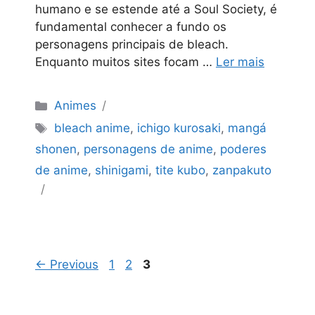
humano e se estende até a Soul Society, é
fundamental conhecer a fundo os
personagens principais de bleach.
Enquanto muitos sites focam …
Ler mais
Categorias
Animes
Tags
bleach anime
,
ichigo kurosaki
,
mangá
shonen
,
personagens de anime
,
poderes
de anime
,
shinigami
,
tite kubo
,
zanpakuto
Page
Page
Page
←
Previous
1
2
3