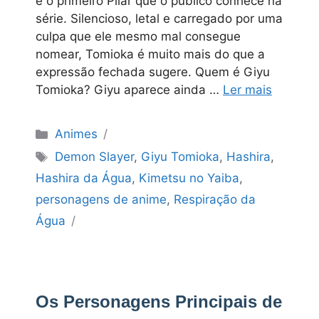
e o primeiro Pilar que o público conhece na
série. Silencioso, letal e carregado por uma
culpa que ele mesmo mal consegue
nomear, Tomioka é muito mais do que a
expressão fechada sugere. Quem é Giyu
Tomioka? Giyu aparece ainda …
Ler mais
Categorias
Animes
Tags
Demon Slayer
,
Giyu Tomioka
,
Hashira
,
Hashira da Água
,
Kimetsu no Yaiba
,
personagens de anime
,
Respiração da
Água
Os Personagens Principais de