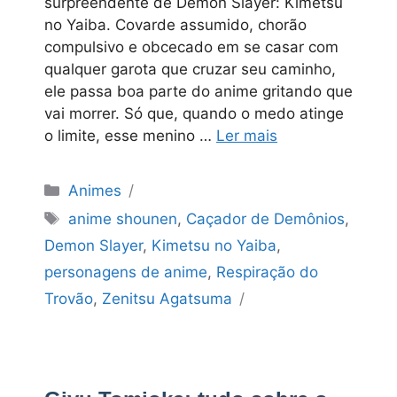
surpreendente de Demon Slayer: Kimetsu
no Yaiba. Covarde assumido, chorão
compulsivo e obcecado em se casar com
qualquer garota que cruzar seu caminho,
ele passa boa parte do anime gritando que
vai morrer. Só que, quando o medo atinge
o limite, esse menino …
Ler mais
Categorias
Animes
Tags
anime shounen
,
Caçador de Demônios
,
Demon Slayer
,
Kimetsu no Yaiba
,
personagens de anime
,
Respiração do
Trovão
,
Zenitsu Agatsuma