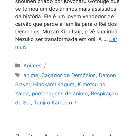
shounen criado por Koyoharu Gotouge que
se tornou um dos animes mais assistidos
da história. Ele é um jovem vendedor de
carvão que perde a família para o Rei dos
Demônios, Muzan Kibutsuji, e vê sua irmã
Nezuko ser transformada em oni. A …
Ler
mais
Categorias
Animes
Tags
anime
,
Caçador de Demônios
,
Demon
Slayer
,
Hinokami Kagura
,
Kimetsu no
Yaiba
,
personagens de anime
,
Respiração
do Sol
,
Tanjiro Kamado