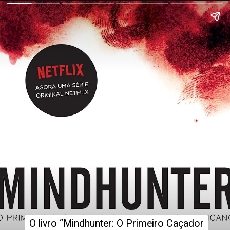
O livro “Mindhunter: O Primeiro Caçador
O livro “Mindhunter: O Primeiro Caçador