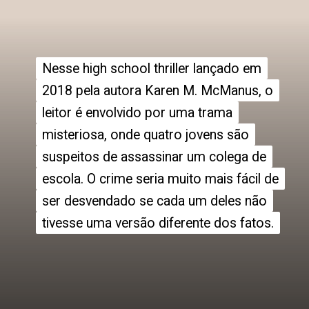
Nesse high school thriller lançado em
Nesse high school thriller lançado em
2018 pela autora Karen M. McManus, o
2018 pela autora Karen M. McManus, o
leitor é envolvido por uma trama
leitor é envolvido por uma trama
misteriosa, onde quatro jovens são
misteriosa, onde quatro jovens são
suspeitos de assassinar um colega de
suspeitos de assassinar um colega de
escola. O crime seria muito mais fácil de
escola. O crime seria muito mais fácil de
ser desvendado se cada um deles não
ser desvendado se cada um deles não
tivesse uma versão diferente dos fatos.
tivesse uma versão diferente dos fatos.