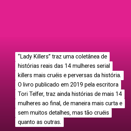
“Lady Killers” traz uma coletânea de
“Lady Killers” traz uma coletânea de
histórias reais das 14 mulheres serial
histórias reais das 14 mulheres serial
killers mais cruéis e perversas da história.
killers mais cruéis e perversas da história.
O livro publicado em 2019 pela escritora
O livro publicado em 2019 pela escritora
Tori Telfer, traz ainda histórias de mais 14
Tori Telfer, traz ainda histórias de mais 14
mulheres ao final, de maneira mais curta e
mulheres ao final, de maneira mais curta e
sem muitos detalhes, mas tão cruéis
sem muitos detalhes, mas tão cruéis
quanto as outras.
quanto as outras.