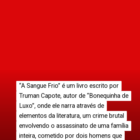
“A Sangue Frio” é um livro escrito por
“A Sangue Frio” é um livro escrito por
Truman Capote, autor de “Bonequinha de
Truman Capote, autor de “Bonequinha de
Luxo”, onde ele narra através de
Luxo”, onde ele narra através de
elementos da literatura, um crime brutal
elementos da literatura, um crime brutal
envolvendo o assassinato de uma família
envolvendo o assassinato de uma família
inteira, cometido por dois homens que
inteira, cometido por dois homens que