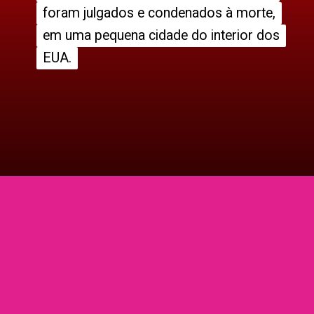
foram julgados e condenados à morte,
foram julgados e condenados à morte,
em uma pequena cidade do interior dos
em uma pequena cidade do interior dos
EUA.
EUA.
Opening
https://entrecultura.com.br/melhores-livros-de-investigacao-criminal/