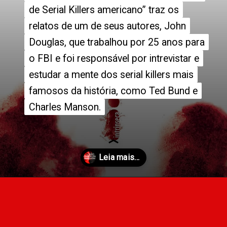
de Serial Killers americano” traz os
de Serial Killers americano” traz os
relatos de um de seus autores, John
relatos de um de seus autores, John
Douglas, que trabalhou por 25 anos para
Douglas, que trabalhou por 25 anos para
o FBI e foi responsável por intrevistar e
o FBI e foi responsável por intrevistar e
estudar a mente dos serial killers mais
estudar a mente dos serial killers mais
famosos da história, como Ted Bund e
famosos da história, como Ted Bund e
Charles Manson.
Charles Manson.
Opening
https://entrecultura.com.br/melhores-livros-de-investigacao-criminal/