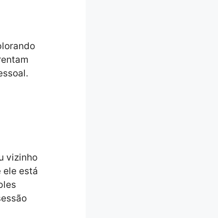
plorando
frentam
essoal.
 vizinho
 ele está
ples
sessão