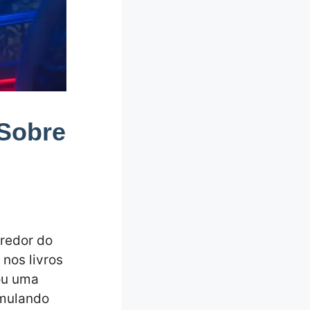
 Sobre
 redor do
nos livros
ou uma
umulando