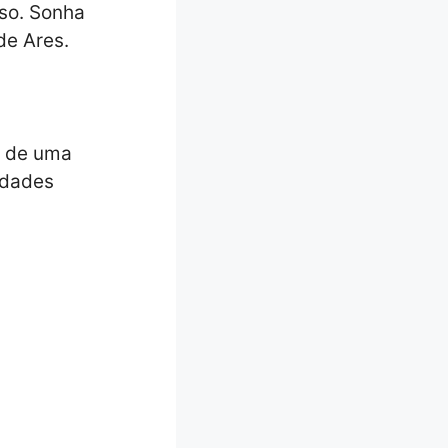
so. Sonha
de Ares.
e de uma
idades