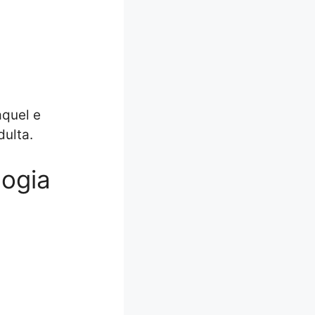
aquel e
dulta.
logia