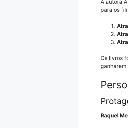
A autora A
para os fi
Atr
Atr
Atr
Os livros 
ganharem v
Perso
Protag
Raquel M