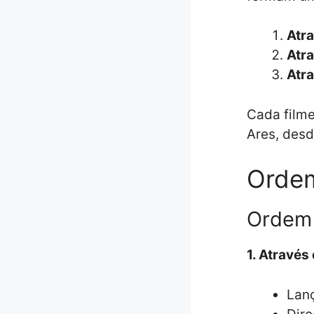
Atr
Atr
Atra
Cada filme
Ares, desd
Ordem
Ordem 
1. Através
Lanç