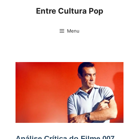
Pular
Entre Cultura Pop
para
o
conteúdo
Menu
Análise Crítica do Filme 007