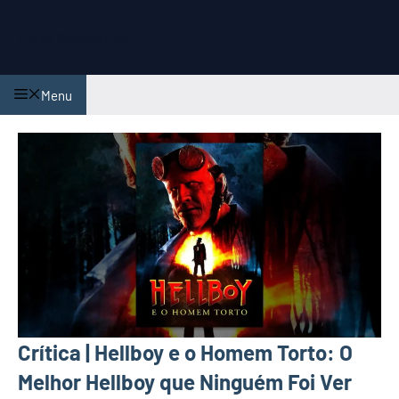
Pular
para
Entre Cultura Pop
o
conteúdo
Menu
Crítica | Hellboy e o Homem Torto: O
Melhor Hellboy que Ninguém Foi Ver