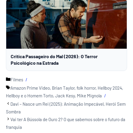
Crítica Passageiro do Mal (2026): O Terror
Psicológico na Estrada
Categorias
Filmes
Tags
Amazon Prime Video
,
Brian Taylor
,
folk horror
,
Hellboy 2024
,
Hellboy e o Homem Torto
,
Jack Kesy
,
Mike Mignola
Davi – Nasce um Rei (2025): Animação Impecável, Herói Sem
Sombra
Vai ter A Bússola de Ouro 2? O que sabemos sobre o futuro da
franquia