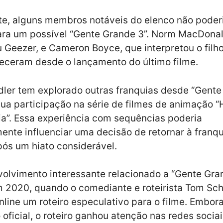
te, alguns membros notáveis do elenco não pode
ara um possível “Gente Grande 3”. Norm MacDonal
u Geezer, e Cameron Boyce, que interpretou o filh
aleceram desde o lançamento do último filme.
er tem explorado outras franquias desde “Gente 
sua participação na série de filmes de animação “
ia”. Essa experiência com sequências poderia
ente influenciar uma decisão de retornar à franq
ós um hiato considerável.
olvimento interessante relacionado a “Gente Gra
 2020, quando o comediante e roteirista Tom Sch
nline um roteiro especulativo para o filme. Embor
 oficial, o roteiro ganhou atenção nas redes socia