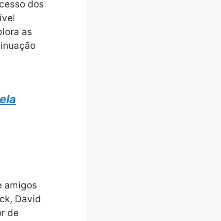
ucesso dos
ível
plora as
tinuação
ela
de amigos
ock, David
or de