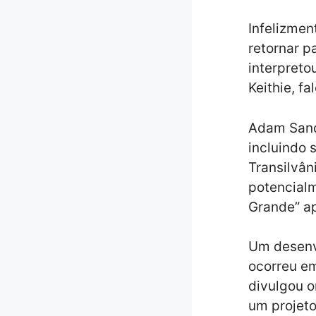
Infelizmen
retornar p
interpreto
Keithie, f
Adam Sandl
incluindo 
Transilvân
potencialm
Grande” ap
Um desenv
ocorreu em
divulgou o
um projeto