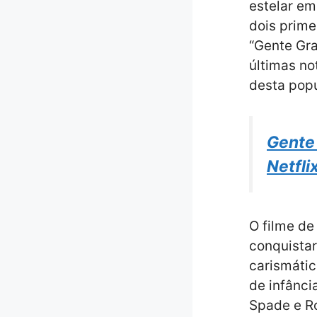
estelar em
dois prime
“Gente Gra
últimas no
desta popu
Gente 
Netfli
O filme d
conquistar
carismátic
de infânci
Spade e Ro