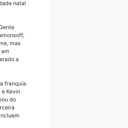
dade natal
“Gente
Lamonsoff,
lme, mas
u em
erado a
a franquia.
 e Kevin
pou do
rceira
incluem