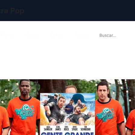
ura Pop

Filmes
Series
Livros
Animes