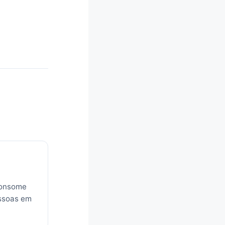
 consome
essoas em