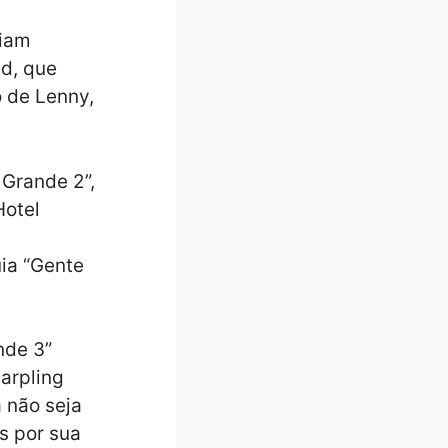
riam
d, que
o de Lenny,
Grande 2”,
Hotel
uia “Gente
nde 3”
arpling
a não seja
is por sua