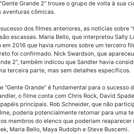
“Gente Grande 2” trouxe o grupo de volta à sua ci
s aventuras cômicas.
sucesso dos filmes anteriores, as notícias sobre 
são escassas. Maria Bello, que interpretou Sally 
 em 2016 que havia rumores sobre um terceiro fi
reto foi confirmado. Nick Swardson, que aparece
nde 2”, também indicou que Sandler havia consid
ma terceira parte, mas sem detalhes específicos.
e “Gente Grande” é fundamental para o sucesso d
ndler, o filme conta com Chris Rock, David Spade
apéis principais. Rob Schneider, que não partici
lme, poderia potencialmente retornar para uma te
tros membros do elenco que poderiam reaparecer 
k, Maria Bello, Maya Rudolph e Steve Buscemi.