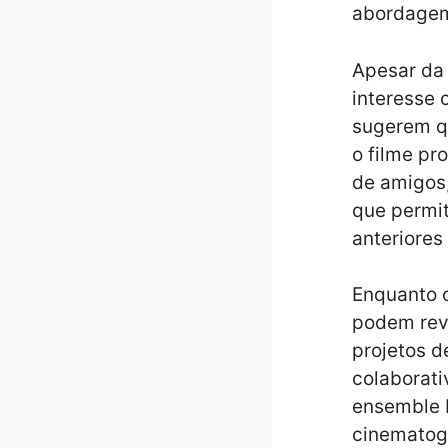
abordagem 
Apesar da 
interesse 
sugerem qu
o filme pr
de amigos,
que permit
anteriores
Enquanto o
podem revi
projetos d
colaborat
ensemble 
cinematogr