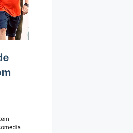
de
om
 tem
 comédia