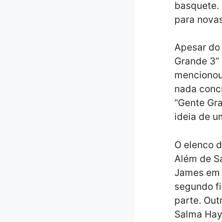
basquete. 
para nova
Apesar do 
Grande 3” 
mencionou
nada conc
“Gente Gra
ideia de u
O elenco d
Além de Sa
James em p
segundo fi
parte. Ou
Salma Haye