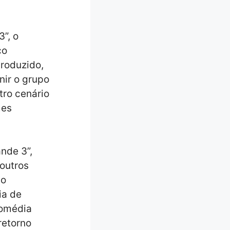
”, o
co
roduzido,
nir o grupo
tro cenário
mes
nde 3”,
 outros
co
ia de
comédia
retorno