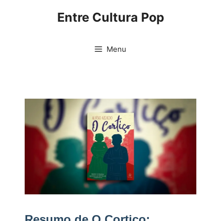
Pular
Entre Cultura Pop
para
o
conteúdo
Menu
Resumo de O Cortiço: