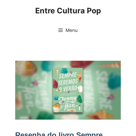
Pular
Entre Cultura Pop
para
o
conteúdo
Menu
Resenha do livro Sempre