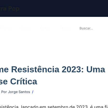
ura Pop

Filmes
Series
Livros
Animes
me Resistência 2023: Uma
se Crítica
Por
Jorge Santos
sistência, lançado em setembro de 2023, é uma f