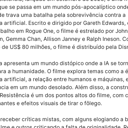
 que se passa em um mundo pós-apocalíptico ond
 trava uma batalha pela sobrevivência contra a
a artificial. Escrito e dirigido por Gareth Edwards
abalho em Rogue One, o filme é estrelado por Joh
n, Gemma Chan, Allison Janney e Ralph Ineson. 
de US$ 80 milhões, o filme é distribuído pela Dis
a apresenta um mundo distópico onde a IA se tor
ra a humanidade. O filme explora temas como a é
ia artificial, a relação entre humanos e máquinas, 
ncia em um mundo desolado. Além disso, a constr
esistência é um dos pontos altos do filme, com 
ntes e efeitos visuais de tirar o fôlego.
receber críticas mistas, com alguns elogiando a 
ilme e outros criticando a falta de originalidade, 