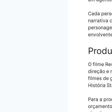
Cada perso
narrativa 
personage
envolvent
Produ
O filme Re
direção e 
filmes de
História S
Para a pr
orçamento 