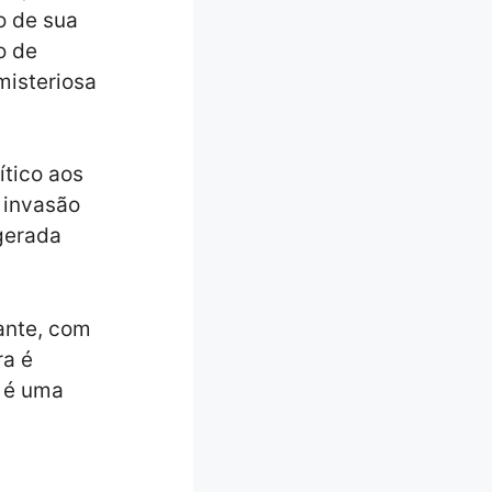
o de sua
o de
misteriosa
ítico aos
 invasão
gerada
ante, com
ra é
 é uma