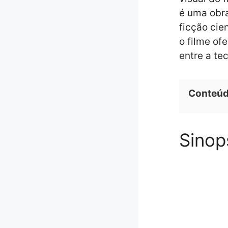
é uma obra
ficção cie
o filme of
entre a tec
Conteú
Sinop