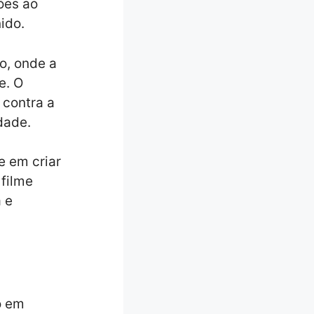
ções ao
ido.
o, onde a
e. O
 contra a
dade.
e em criar
 filme
 e
o em