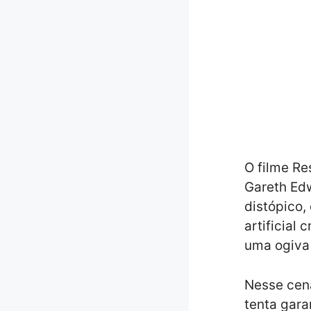
O filme Re
Gareth Ed
distópico,
artificial
uma ogiva 
Nesse cená
tenta gara