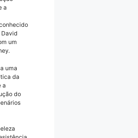
e a
, conhecido
n David
Com um
ney.
na uma
tica da
e a
ução do
cenários
beleza
Resistência