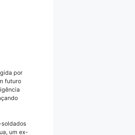
igida por
m futuro
ligência
ançando
x-soldados
hua, um ex-