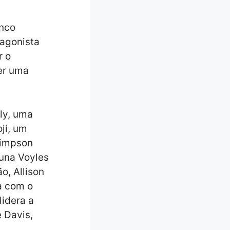
enco
tagonista
r o
er uma
ly, uma
ji, um
Simpson
Yuna Voyles
, Allison
a com o
lidera a
 Davis,