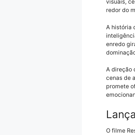
visuais, c
redor do m
A história
inteligênc
enredo gir
dominação
A direção 
cenas de a
promete of
emocionant
Lanç
O filme Re