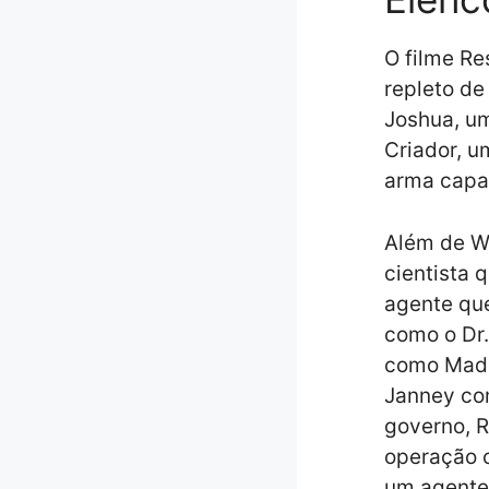
O filme Re
repleto de
Joshua, um
Criador, u
arma capaz
Além de W
cientista 
agente que
como o Dr.
como Made
Janney com
governo, R
operação 
um agente 