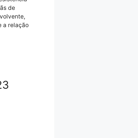
fãs de
nvolvente,
e a relação
23