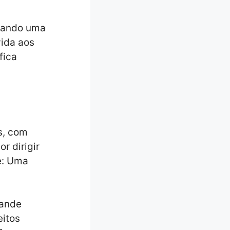
riando uma
vida aos
fica
s, com
r dirigir
e: Uma
rande
eitos