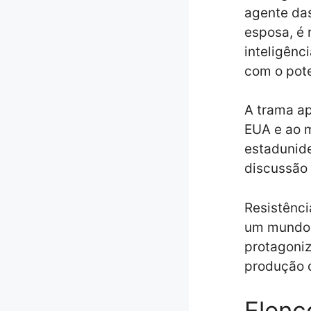
agente da
esposa, é 
inteligênc
com o pote
A trama ap
EUA e ao m
estadunide
discussão f
Resistênci
um mundo r
protagoni
produção 
Elenc