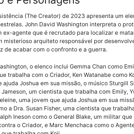
sistência (The Creator) de 2023 apresenta um el
 estrelas. John David Washington interpreta o pro
 ex-agente que é recrutado para localizar e mata
m misterioso arquiteto responsável por desenvolv
 de acabar com o confronto e a guerra.
ashington, o elenco inclui Gemma Chan como Emi
que trabalha com o Criador, Ken Watanabe como Ko
 ajuda Joshua em sua missão, o músico Sturgill 
 Jameson, um cientista que trabalha com Emily, 
leine, uma jovem que ajuda Joshua em sua missão
o a Dra. Susan Fisher, uma cientista que trabalh
alph Ineson como o General Blake, um militar que 
contra o Criador, e Marc Menchaca como o Agente
que trabalha com Koji.