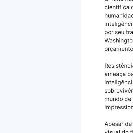
científica
humanidade
inteligênci
por seu tr
Washingto
orçamento 
Resistênci
ameaça pa
inteligênc
sobrevivê
mundo de R
impressiona
Apesar de 
visual do f