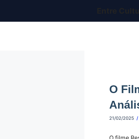
Pular
Entre Cult
para
o
conteúdo
O Fil
Análi
21/02/2025
O filme Re