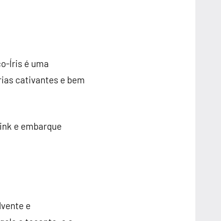
o-Íris é uma
ias cativantes e bem
link e embarque
lvente e