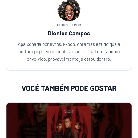
ESCRITO POR
Dionice Campos
Apaixonada por livros, k-pop, doramas e tudo que a
cultura pop tem de mais viciante — se tem fandom
envolvido, provavelmente já estou dentro.
VOCÊ TAMBÉM PODE GOSTAR