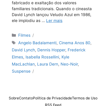
fabricado e exaltação dos valores
familiares tradicionais. Quando o cineasta
David Lynch lançou Veludo Azul em 1986,
ele implodiu as …
Ler mais
Categorias
Filmes
Tags
Angelo Badalamenti
,
Cinema Anos 80
,
David Lynch
,
Dennis Hopper
,
Frederick
Elmes
,
Isabella Rossellini
,
Kyle
MacLachlan
,
Laura Dern
,
Neo-Noir
,
Suspense
Sobre
Contato
Política de Privacidade
Termos de Uso
RSS Feed