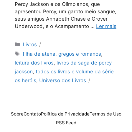
Percy Jackson e os Olimpianos, que
apresentou Percy, um garoto meio sangue,
seus amigos Annabeth Chase e Grover
Underwood, e o Acampamento …
Ler mais
Categorias
Livros
Tags
filha de atena
,
gregos e romanos
,
leitura dos livros
,
livros da saga de percy
jackson
,
todos os livros e volume da série
os heróis
,
Universo dos Livros
Sobre
Contato
Política de Privacidade
Termos de Uso
RSS Feed