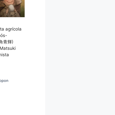
a agrícola
pós-
(三角青輝)
 Matsuki
nista
ppon