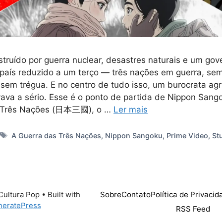
truído por guerra nuclear, desastres naturais e um gov
 país reduzido a um terço — três nações em guerra, se
 sem trégua. E no centro de tudo isso, um burocrata agr
ava a sério. Esse é o ponto de partida de Nippon Sang
 Três Nações (日本三國), o …
Ler mais
s
Tags
A Guerra das Três Nações
,
Nippon Sangoku
,
Prime Video
,
St
Sobre
Contato
Política de Privacid
Cultura Pop
• Built with
neratePress
RSS Feed