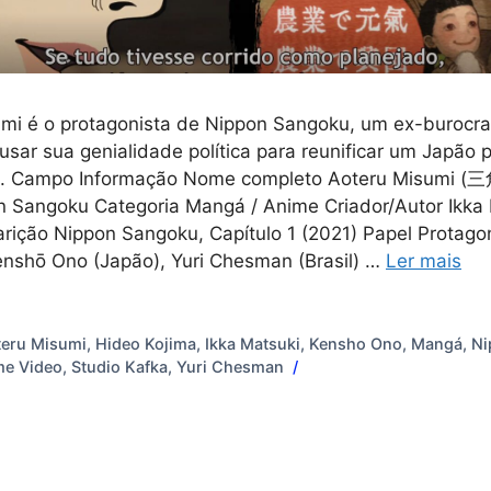
mi é o protagonista de Nippon Sangoku, um ex-burocrat
usar sua genialidade política para reunificar um Japão 
co. Campo Informação Nome completo Aoteru Misumi 
 Sangoku Categoria Mangá / Anime Criador/Autor Ikka
arição Nippon Sangoku, Capítulo 1 (2021) Papel Protago
nshō Ono (Japão), Yuri Chesman (Brasil) …
Ler mais
s
teru Misumi
,
Hideo Kojima
,
Ikka Matsuki
,
Kensho Ono
,
Mangá
,
Ni
me Video
,
Studio Kafka
,
Yuri Chesman