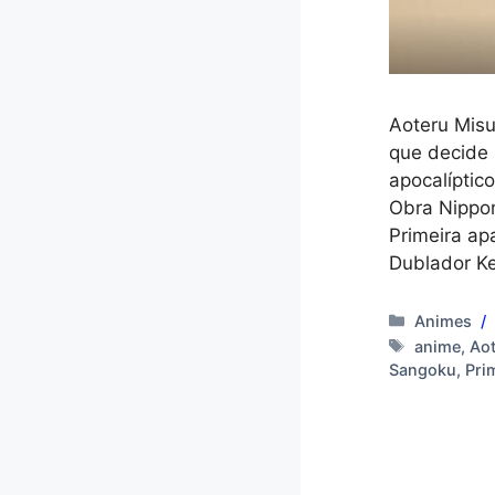
Aoteru Misu
que decide 
apocalípti
Obra Nippon
Primeira ap
Dublador Ke
Categoria
Animes
Tags
anime
,
Ao
Sangoku
,
Pri