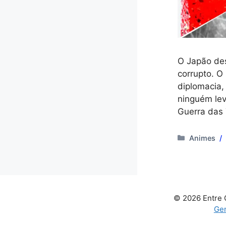
O Japão des
corrupto. O
diplomacia,
ninguém lev
Guerra das
Categoria
Animes
© 2026 Entre 
Ge