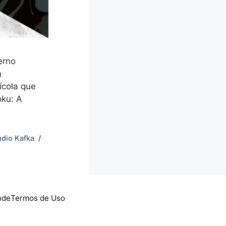
erno
m
ícola que
oku: A
udio Kafka
ade
Termos de Uso