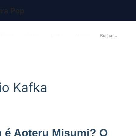
ura Pop

Filmes
Series
Livros
Animes
io Kafka
 é Aoteru Misumi? O