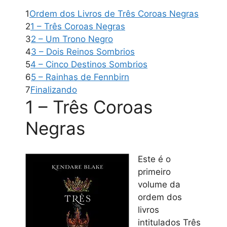
1
Ordem dos Livros de Três Coroas Negras
2
1 – Três Coroas Negras
3
2 – Um Trono Negro
4
3 – Dois Reinos Sombrios
5
4 – Cinco Destinos Sombrios
6
5 – Rainhas de Fennbirn
7
Finalizando
1 – Três Coroas
Negras
Este é o
primeiro
volume da
ordem dos
livros
intitulados Três