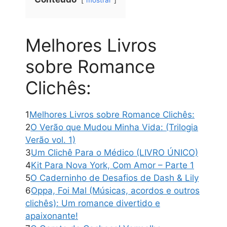
mostrar
Melhores Livros
sobre Romance
Clichês:
1
Melhores Livros sobre Romance Clichês:
2
O Verão que Mudou Minha Vida: (Trilogia
Verão vol. 1)
3
Um Clichê Para o Médico (LIVRO ÚNICO)
4
Kit Para Nova York, Com Amor – Parte 1
5
O Caderninho de Desafios de Dash & Lily
6
Oppa, Foi Mal (Músicas, acordos e outros
clichês): Um romance divertido e
apaixonante!