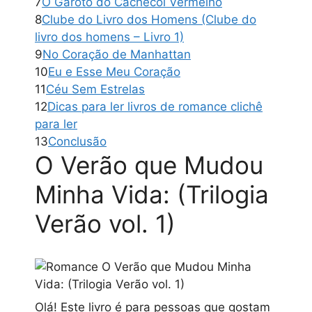
7
O Garoto do Cachecol Vermelho
8
Clube do Livro dos Homens (Clube do
livro dos homens – Livro 1)
9
No Coração de Manhattan
10
Eu e Esse Meu Coração
11
Céu Sem Estrelas
12
Dicas para ler livros de romance clichê
para ler
13
Conclusão
O Verão que Mudou
Minha Vida: (Trilogia
Verão vol. 1)
Olá! Este livro é para pessoas que gostam