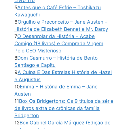
Livro 116
5
Antes que o Café Esfrie – Toshikazu
Kawaguchi
6
Orgulho e Preconceito – Jane Austen –
História de Elizabeth Bennet e Mr. Darcy
7
O Desenrolar da História – Acabe
Comigo (18 livros) e Comprada Virgem
Pelo CEO Misterioso
8
Dom Casmurro – História de Bento
Santiago e Capitu
9
A Culpa E Das Estrelas História de Hazel
e Augustus
10
Emma – História de Emma – Jane
Austen
11
Box Os Bridgertons: Os 9 títulos da série
de livros extra de crônicas da família
Bridgerton
12
Box Gabriel García Márquez (Edição de