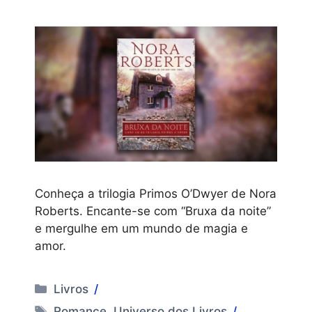
Conheça a trilogia Primos O’Dwyer de Nora
Roberts. Encante-se com “Bruxa da noite”
e mergulhe em um mundo de magia e
amor.
Categorias
Livros
Tags
Romance
,
Universo dos Livros