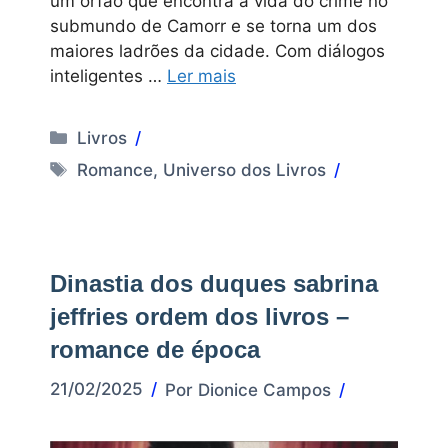
um órfão que encontra a vida do crime no
submundo de Camorr e se torna um dos
maiores ladrões da cidade. Com diálogos
inteligentes …
Ler mais
Categorias
Livros
Tags
Romance
,
Universo dos Livros
Dinastia dos duques sabrina
jeffries ordem dos livros –
romance de época
21/02/2025
Por
Dionice Campos