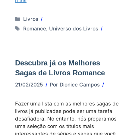
mais
Categorias
Livros
Tags
Romance
,
Universo dos Livros
Descubra já os Melhores
Sagas de Livros Romance
21/02/2025
Por
Dionice Campos
Fazer uma lista com as melhores sagas de
livros já publicadas pode ser uma tarefa
desafiadora. No entanto, nós preparamos
uma seleção com os títulos mais
interessantes de séries e sagas que você