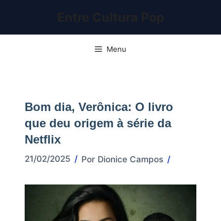
Pular
Entre Cultura Pop
para
o
conteúdo
Menu
Bom dia, Verônica: O livro
que deu origem à série da
Netflix
21/02/2025
Por
Dionice Campos