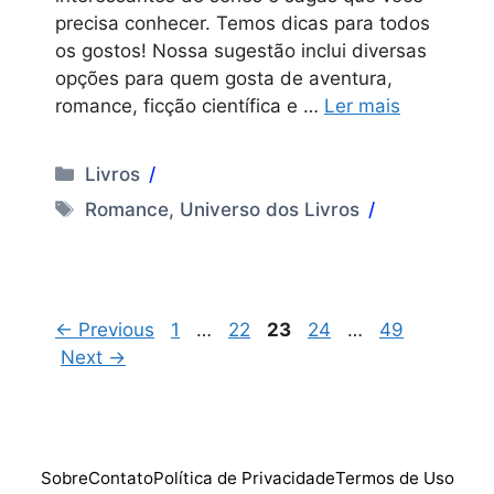
precisa conhecer. Temos dicas para todos
os gostos! Nossa sugestão inclui diversas
opções para quem gosta de aventura,
romance, ficção científica e …
Ler mais
Categorias
Livros
Tags
Romance
,
Universo dos Livros
Page
Page
Page
Page
Page
←
Previous
1
…
22
23
24
…
49
Next
→
Sobre
Contato
Política de Privacidade
Termos de Uso