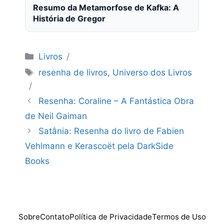
Resumo da Metamorfose de Kafka: A
História de Gregor
Categorias
Livros
Tags
resenha de livros
,
Universo dos Livros
Resenha: Coraline – A Fantástica Obra
de Neil Gaiman
Satânia: Resenha do livro de Fabien
Vehlmann e Kerascoët pela DarkSide
Books
Sobre
Contato
Política de Privacidade
Termos de Uso