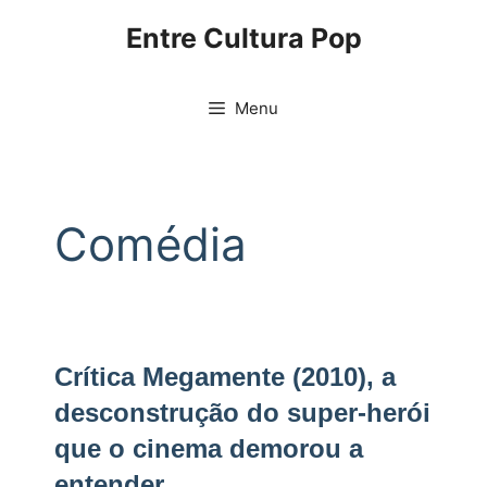
Pular
Entre Cultura Pop
para
o
conteúdo
Menu
Comédia
Crítica Megamente (2010), a
desconstrução do super-herói
que o cinema demorou a
entender