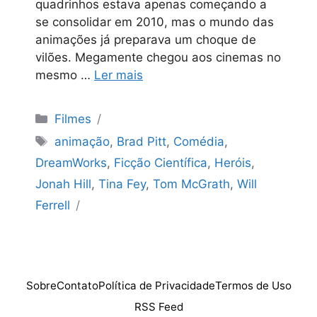
quadrinhos estava apenas começando a
se consolidar em 2010, mas o mundo das
animações já preparava um choque de
vilões. Megamente chegou aos cinemas no
mesmo …
Ler mais
Categorias
Filmes
Tags
animação
,
Brad Pitt
,
Comédia
,
DreamWorks
,
Ficção Científica
,
Heróis
,
Jonah Hill
,
Tina Fey
,
Tom McGrath
,
Will
Ferrell
Sobre
Contato
Política de Privacidade
Termos de Uso
RSS Feed