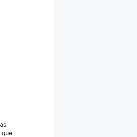
uas
s que