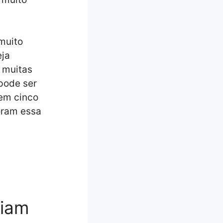
muito
eja
a muitas
pode ser
tem cinco
oram essa
liam