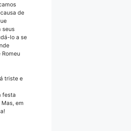
icamos
 causa de
que
m seus
dá-lo a se
onde
de Romeu
 triste e
 festa
a. Mas, em
a!