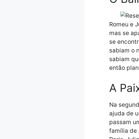
Romeu e J
mas se ap
se encont
sabiam o 
sabiam que
então plan
A Pai
Na segunda
ajuda de 
passam um
família de