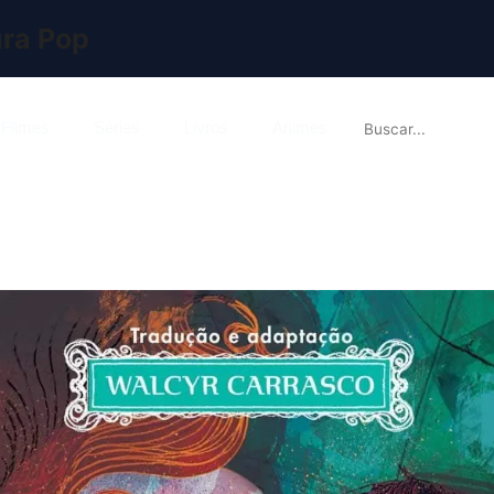
ura Pop

Filmes
Series
Livros
Animes