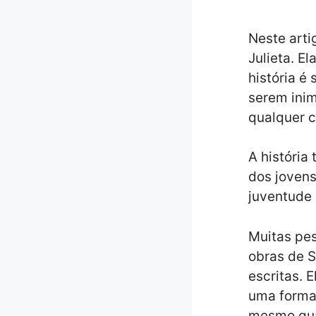
Neste art
Julieta. E
história é
serem inim
qualquer c
A história
dos jovens
juventude 
Muitas pe
obras de S
escritas. 
uma forma 
mesmo qua