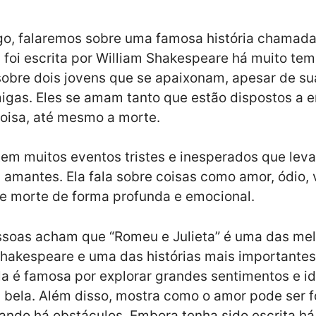
igo, falaremos sobre uma famosa história chamad
la foi escrita por William Shakespeare há muito te
 sobre dois jovens que se apaixonam, apesar de su
igas. Eles se amam tanto que estão dispostos a e
oisa, até mesmo a morte.
 tem muitos eventos tristes e inesperados que lev
 amantes. Ela fala sobre coisas como amor, ódio,
e morte de forma profunda e emocional.
ssoas acham que “Romeu e Julieta” é uma das me
hakespeare e uma das histórias mais importantes
Ela é famosa por explorar grandes sentimentos e i
bela. Além disso, mostra como o amor pode ser f
ndo há obstáculos. Embora tenha sido escrita há