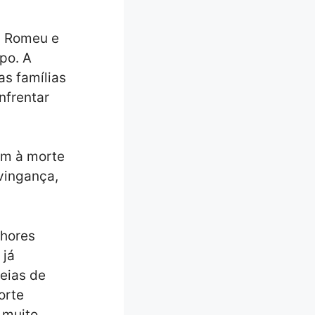
a Romeu e
mpo. A
as famílias
nfrentar
am à morte
 vingança,
lhores
 já
deias de
orte
 muito