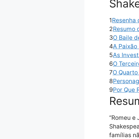
Shake
1
Resenha d
2
Resumo d
3
O Baile 
4
A Paixão
5
As Inves
6
O Terceir
7
O Quarto 
8
Personag
9
Por Que 
Resum
“Romeu e J
Shakespear
famílias n