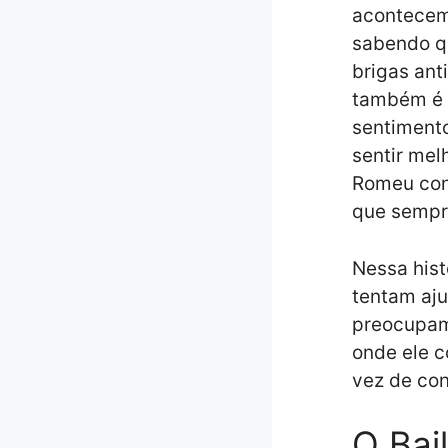
acontecem 
sabendo q
brigas an
também é s
sentimento
sentir mel
Romeu con
que sempr
Nessa hist
tentam aju
preocupam
onde ele c
vez de con
O Bai