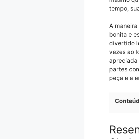
tempo, su
A maneira
bonita e e
divertido 
vezes ao l
apreciada 
partes co
peça e a 
Conteú
Resen