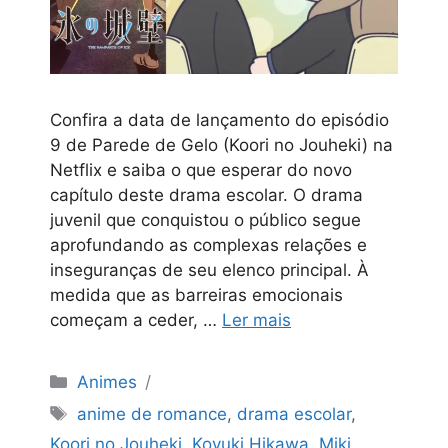
Confira a data de lançamento do episódio
9 de Parede de Gelo (Koori no Jouheki) na
Netflix e saiba o que esperar do novo
capítulo deste drama escolar. O drama
juvenil que conquistou o público segue
aprofundando as complexas relações e
inseguranças de seu elenco principal. À
medida que as barreiras emocionais
começam a ceder, …
Ler mais
Categorias
Animes
Tags
anime de romance
,
drama escolar
,
Koori no Jouheki
,
Koyuki Hikawa
,
Miki