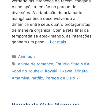
verdadeiras intenções da recém-chegada
Akine após a tensão no parque de
diversões. A adaptação do aclamado
mangá continua desenvolvendo a
dinâmica entre seus quatro protagonistas
de maneira orgânica. Com a reta final da
temporada se aproximando, as interações
ganham um peso …
Ler mais
Categorias
Animes
Tags
anime de romance
,
Estúdio Studio KAI
,
Koori no Jouheki
,
Koyuki Hikawa
,
Minato
Amamiya
,
netflix
,
Parede de Gelo
Parede de Gelo (Koori no