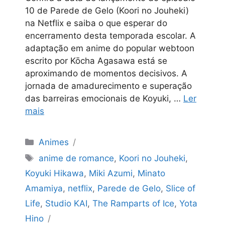
10 de Parede de Gelo (Koori no Jouheki)
na Netflix e saiba o que esperar do
encerramento desta temporada escolar. A
adaptação em anime do popular webtoon
escrito por Kōcha Agasawa está se
aproximando de momentos decisivos. A
jornada de amadurecimento e superação
das barreiras emocionais de Koyuki, …
Ler
mais
Categorias
Animes
Tags
anime de romance
,
Koori no Jouheki
,
Koyuki Hikawa
,
Miki Azumi
,
Minato
Amamiya
,
netflix
,
Parede de Gelo
,
Slice of
Life
,
Studio KAI
,
The Ramparts of Ice
,
Yota
Hino