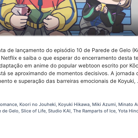
ata de lançamento do episódio 10 de Parede de Gelo (K
 Netflix e saiba o que esperar do encerramento desta 
adaptação em anime do popular webtoon escrito por Kō
tá se aproximando de momentos decisivos. A jornada 
ento e superação das barreiras emocionais de Koyuki,
s
romance
,
Koori no Jouheki
,
Koyuki Hikawa
,
Miki Azumi
,
Minato 
 de Gelo
,
Slice of Life
,
Studio KAI
,
The Ramparts of Ice
,
Yota Hin