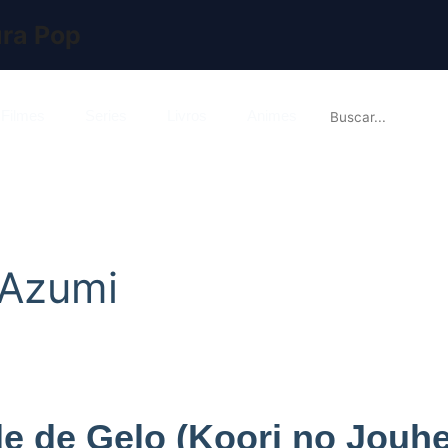
ura Pop

Filmes
Series
Livros
Animes
 Azumi
e de Gelo (Koori no Jouhe