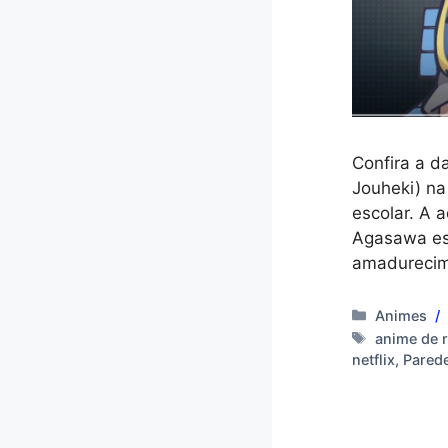
Confira a d
Jouheki) na
escolar. A 
Agasawa es
amadurecim
Categoria
Animes
Tags
anime de 
netflix
,
Parede