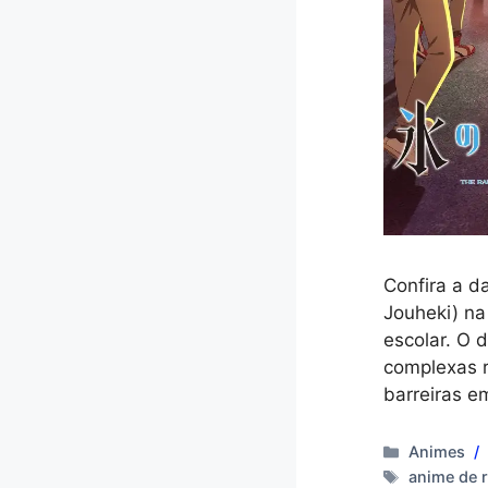
Confira a d
Jouheki) na
escolar. O 
complexas r
barreiras 
Categoria
Animes
Tags
anime de 