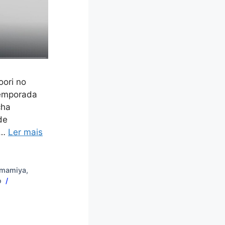
oori no
temporada
cha
de
 …
Ler mais
Amamiya
,
o