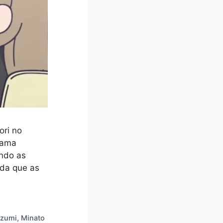
ori no
drama
ando as
ida que as
Azumi
,
Minato