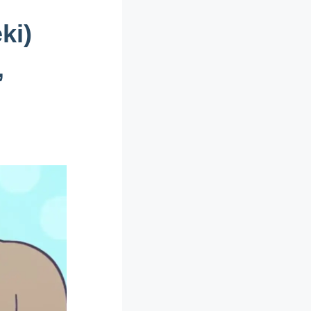
ki)
,