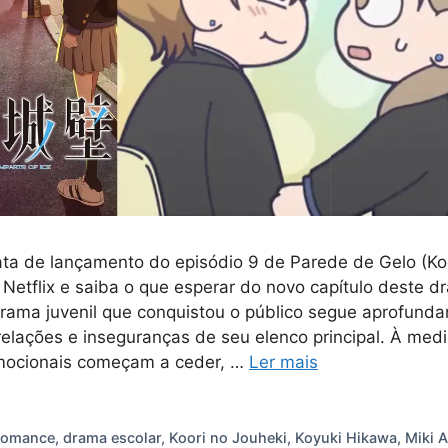
ata de lançamento do episódio 9 de Parede de Gelo (Ko
 Netflix e saiba o que esperar do novo capítulo deste 
drama juvenil que conquistou o público segue aprofund
elações e inseguranças de seu elenco principal. À med
emocionais começam a ceder, …
Ler mais
s
romance
,
drama escolar
,
Koori no Jouheki
,
Koyuki Hikawa
,
Miki 