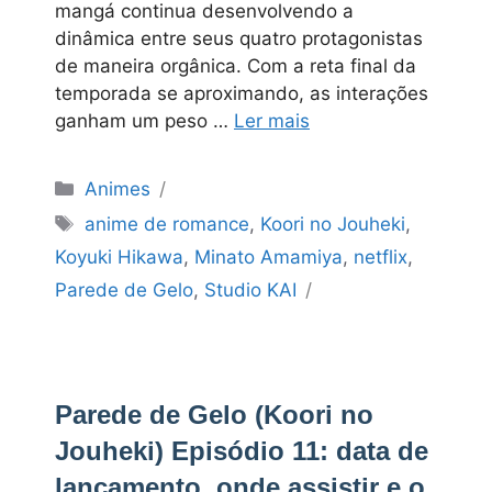
mangá continua desenvolvendo a
dinâmica entre seus quatro protagonistas
de maneira orgânica. Com a reta final da
temporada se aproximando, as interações
ganham um peso …
Ler mais
Categorias
Animes
Tags
anime de romance
,
Koori no Jouheki
,
Koyuki Hikawa
,
Minato Amamiya
,
netflix
,
Parede de Gelo
,
Studio KAI
Parede de Gelo (Koori no
Jouheki) Episódio 11: data de
lançamento, onde assistir e o