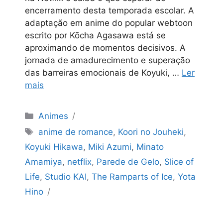
encerramento desta temporada escolar. A
adaptação em anime do popular webtoon
escrito por Kōcha Agasawa está se
aproximando de momentos decisivos. A
jornada de amadurecimento e superação
das barreiras emocionais de Koyuki, …
Ler
mais
Categorias
Animes
Tags
anime de romance
,
Koori no Jouheki
,
Koyuki Hikawa
,
Miki Azumi
,
Minato
Amamiya
,
netflix
,
Parede de Gelo
,
Slice of
Life
,
Studio KAI
,
The Ramparts of Ice
,
Yota
Hino