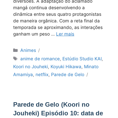
diversões. A adaptação do aclamado
mangá continua desenvolvendo a
dinâmica entre seus quatro protagonistas
de maneira orgânica. Com a reta final da
temporada se aproximando, as interações
ganham um peso …
Ler mais
Categorias
Animes
Tags
anime de romance
,
Estúdio Studio KAI
,
Koori no Jouheki
,
Koyuki Hikawa
,
Minato
Amamiya
,
netflix
,
Parede de Gelo
Parede de Gelo (Koori no
Jouheki) Episódio 10: data de