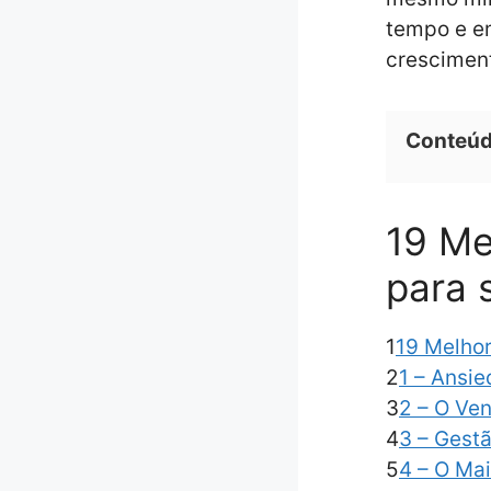
tempo e em
crescimen
Conteú
19 Me
para s
1
19 Melhor
2
1 – Ansi
3
2 – O Ve
4
3 – Gest
5
4 – O Mai