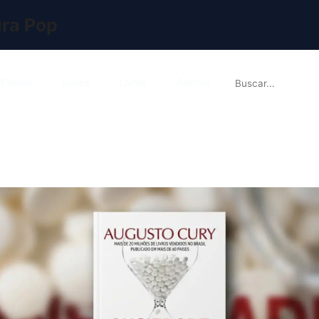
ura Pop

Filmes
Series
Livros
Animes