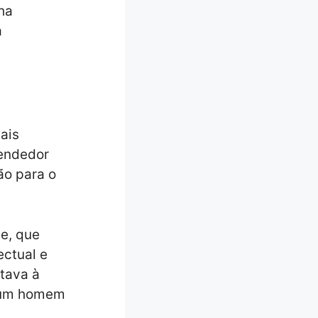
ha
a
ais
Vendedor
ão para o
e, que
ectual e
tava à
r um homem