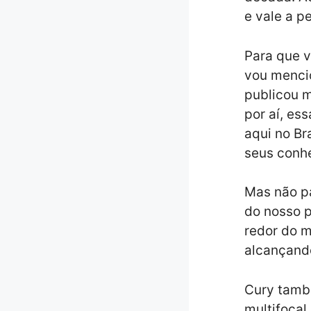
e vale a p
Para que v
vou mencio
publicou m
por aí, es
aqui no Br
seus conhe
Mas não pa
do nosso p
redor do m
alcançando
Cury també
multifocal