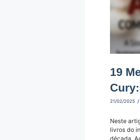
19 Me
Cury:
21/02/2025
Neste arti
livros do i
década. Ac