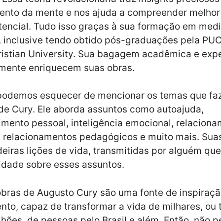
ento da mente e nos ajuda a compreender melhor
tencial. Tudo isso graças à sua formação em medi
, inclusive tendo obtido pós-graduações pela PUC
ristian University. Sua bagagem acadêmica e exp
amente enriquecem suas obras.
 podemos esquecer de mencionar os temas que fa
 de Cury. Ele aborda assuntos como autoajuda,
mento pessoal, inteligência emocional, relacion
, relacionamentos pedagógicos e muito mais. Sua
eiras lições de vida, transmitidas por alguém que
ridade sobre esses assuntos.
obras de Augusto Cury são uma fonte de inspiraçã
to, capaz de transformar a vida de milhares, ou 
ões, de pessoas pelo Brasil e além. Então, não p