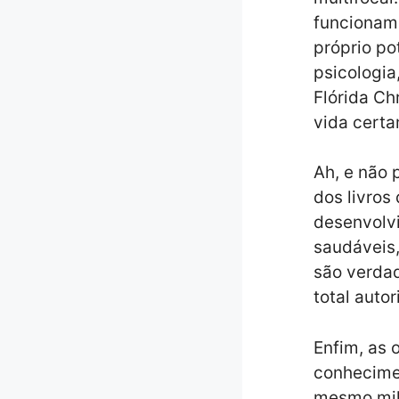
funcionam
próprio po
psicologia
Flórida Ch
vida cert
Ah, e não
dos livros
desenvolvi
saudáveis
são verdad
total auto
Enfim, as 
conhecimen
mesmo milh