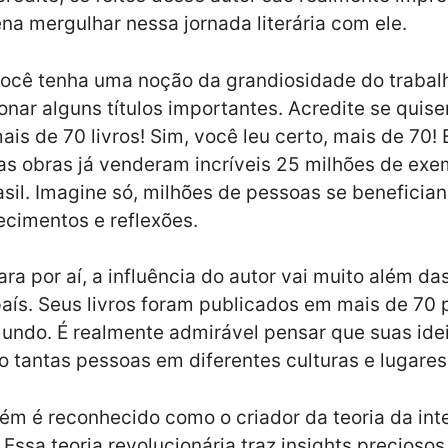
ena mergulhar nessa jornada literária com ele.
ocê tenha uma noção da grandiosidade do trabal
nar alguns títulos importantes. Acredite se quiser,
ais de 70 livros! Sim, você leu certo, mais de 70! 
sas obras já venderam incríveis 25 milhões de exe
asil. Imagine só, milhões de pessoas se beneficia
cimentos e reflexões.
ra por aí, a influência do autor vai muito além das
aís. Seus livros foram publicados em mais de 70 
undo. É realmente admirável pensar que suas ide
 tantas pessoas em diferentes culturas e lugares
m é reconhecido como o criador da teoria da inte
. Essa teoria revolucionária traz insights preciosos