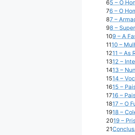
6
5 – O Ho
7
6 – O Hom
8
7 – Arma
9
8 – Supe
10
9 – A F
11
10 – Mul
12
11 – As
13
12 – Int
14
13 – Nu
15
14 – Voc
16
15 – Pai
17
16 – Pai
18
17 – O 
19
18 – Co
20
19 – Pr
21
Conclus