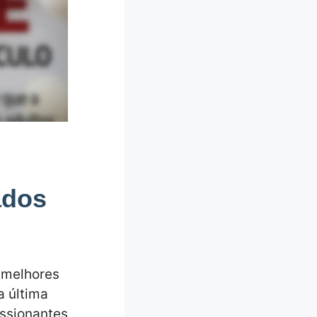
ados
8 melhores
a última
essionantes