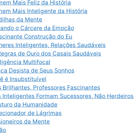
mem Mais Feliz da História
em Mais Inteligente da História
dilhas da Mente
rando o Cárcere da Emoção
ascinante Construção do Eu
heres Inteligentes, Relações Saudáveis
 Regras de Ouro dos Casais Saudáveis
eligência Multifocal
nca Desista de Seus Sonhos
ê é Insubstituível
s Brilhantes, Professores Fascinantes
s Inteligentes Formam Sucessores, Não Herdeiros
Futuro da Humanidade
lecionador de Lágrimas
isioneiros da Mente
ão