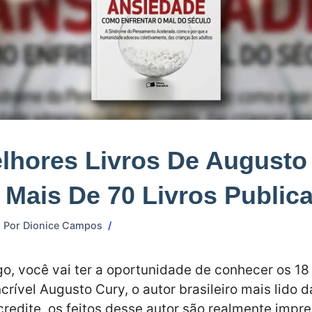
lhores Livros De Augusto
 Mais De 70 Livros Public
Por
Dionice Campos
go, você vai ter a oportunidade de conhecer os 1
ncrível Augusto Cury, o autor brasileiro mais lido d
redite, os feitos desse autor são realmente impr