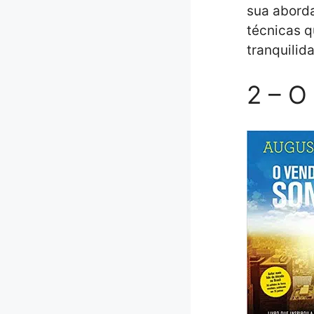
sua aborda
técnicas q
tranquilid
2 – O