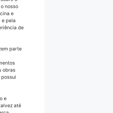
 o nosso
cina e
 e pela
eriência de
zem parte
amentos
s obras
 possui
o e
talvez até
erca