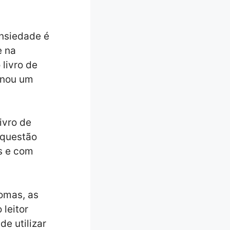
ansiedade é
e na
 livro de
rnou um
ivro de
 questão
s e com
tomas, as
leitor
e utilizar