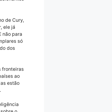
ho de Cury,
 ele já
E não para
mplares só
ndo dos
 fronteiras
países ao
ias estão
.
ligência
 sobre o