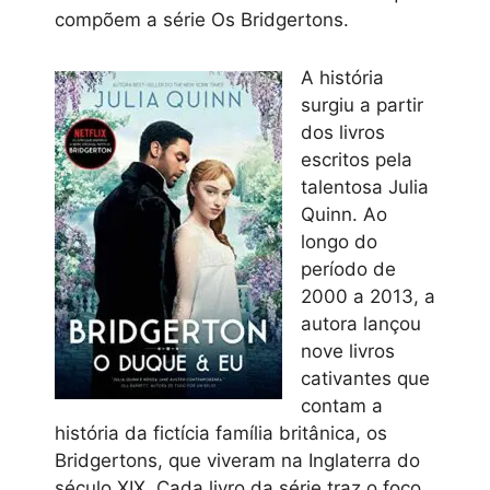
compõem a série Os Bridgertons.
A história
surgiu a partir
dos livros
escritos pela
talentosa Julia
Quinn. Ao
longo do
período de
2000 a 2013, a
autora lançou
nove livros
cativantes que
contam a
história da fictícia família britânica, os
Bridgertons, que viveram na Inglaterra do
século XIX. Cada livro da série traz o foco