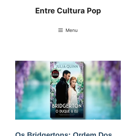
Pular
Entre Cultura Pop
para
o
conteúdo
Menu
Os Bridgertons: Ordem Dos