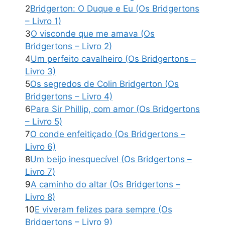
2
Bridgerton: O Duque e Eu (Os Bridgertons
– Livro 1)
3
O visconde que me amava (Os
Bridgertons – Livro 2)
4
Um perfeito cavalheiro (Os Bridgertons –
Livro 3)
5
Os segredos de Colin Bridgerton (Os
Bridgertons – Livro 4)
6
Para Sir Phillip, com amor (Os Bridgertons
– Livro 5)
7
O conde enfeitiçado (Os Bridgertons –
Livro 6)
8
Um beijo inesquecível (Os Bridgertons –
Livro 7)
9
A caminho do altar (Os Bridgertons –
Livro 8)
10
E viveram felizes para sempre (Os
Bridgertons – Livro 9)