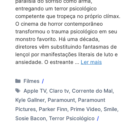
paralisia do sorriso como arma,
entregando um terror psicológico
competente que tropeça no próprio clímax.
O cinema de horror contemporâneo
transformou o trauma psicológico em seu
monstro favorito. Há uma década,
diretores vêm substituindo fantasmas de
lençol por manifestações literais de luto e
ansiedade. O estreante …
Ler mais
Categorias
Filmes
Tags
Apple TV
,
Claro tv
,
Corrente do Mal
,
Kyle Gallner
,
Paramount
,
Paramount
Pictures
,
Parker Finn
,
Prime Video
,
Smile
,
Sosie Bacon
,
Terror Psicológico