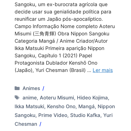
Sangoku, um ex-burocrata agrícola que
decide usar sua genialidade política para
reunificar um Japão pós-apocalíptico.
Campo Informação Nome completo Aoteru
Misumi (三角青輝) Obra Nippon Sangoku
Categoria Mangá / Anime Criador/Autor
Ikka Matsuki Primeira aparição Nippon
Sangoku, Capítulo 1 (2021) Papel
Protagonista Dublador Kenshō Ono
(Japão), Yuri Chesman (Brasil) …
Ler mais
Categorias
Animes
Tags
anime
,
Aoteru Misumi
,
Hideo Kojima
,
Ikka Matsuki
,
Kensho Ono
,
Mangá
,
Nippon
Sangoku
,
Prime Video
,
Studio Kafka
,
Yuri
Chesman