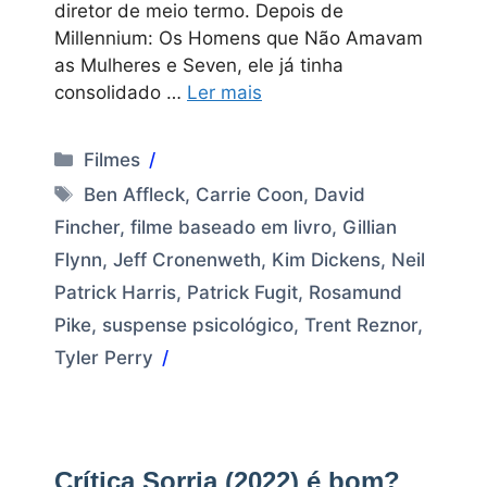
diretor de meio termo. Depois de
Millennium: Os Homens que Não Amavam
as Mulheres e Seven, ele já tinha
consolidado …
Ler mais
Categorias
Filmes
Tags
Ben Affleck
,
Carrie Coon
,
David
Fincher
,
filme baseado em livro
,
Gillian
Flynn
,
Jeff Cronenweth
,
Kim Dickens
,
Neil
Patrick Harris
,
Patrick Fugit
,
Rosamund
Pike
,
suspense psicológico
,
Trent Reznor
,
Tyler Perry
Crítica Sorria (2022) é bom?