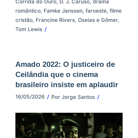
Corrida do Ouro
,
D. J. Caruso
,
drama
romântico
,
Famke Janssen
,
faroeste
,
filme
cristão
,
Francine Rivers
,
Oseias e Gômer
,
Tom Lewis
Amado 2022: O justiceiro de
Ceilândia que o cinema
brasileiro insiste em aplaudir
16/05/2026
Por
Jorge Santos